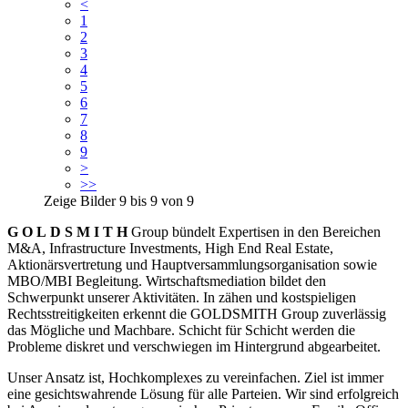
<
1
2
3
4
5
6
7
8
9
>
>>
Zeige Bilder
9
bis
9
von
9
G O L D S M I T H
Group bündelt Expertisen in den Bereichen
M&A, Infrastructure Investments, High End Real Estate,
Aktionärsvertretung und Hauptversammlungsorganisation sowie
MBO/MBI Begleitung. Wirtschaftsmediation bildet den
Schwerpunkt unserer Aktivitäten. In zähen und kostspieligen
Rechtsstreitigkeiten erkennt die GOLDSMITH Group zuverlässig
das Mögliche und Machbare. Schicht für Schicht werden die
Probleme diskret und verschwiegen im Hintergrund abgearbeitet.
Unser Ansatz ist, Hochkomplexes zu vereinfachen. Ziel ist immer
eine gesichtswahrende Lösung für alle Parteien. Wir sind erfolgreich